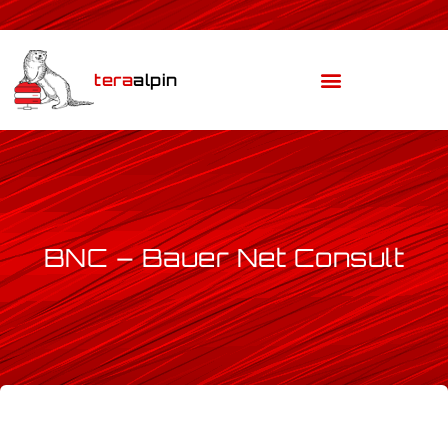
Zum
Inhalt
springen
tera
alpin
BNC – Bauer Net Consult